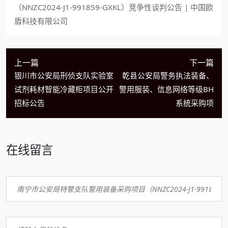
（NNZC2024-J1-991859-GXKL）竞争性谈判公告 | 中国欧
盾科技有限公司
上一篇
下一篇
银川市公安局刑侦支队实验室
乾县公安局警务执法装备、
试剂耗材智能冷藏柜项目公开
警用服装、信息网络等级BH
招标公告
系统采购项
在线留言