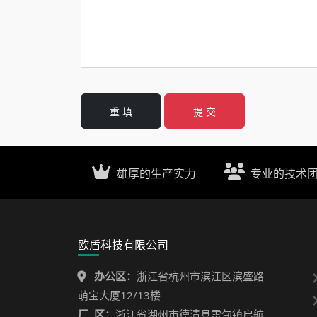
重 填
提 交
雄厚的生产实力
专业的技术
欧盾科技有限公司
办公区：
浙江省杭州市滨江区滨盛路
萌宝大厦12/13楼
厂 区：
浙江省湖州市德清县雷甸镇启航