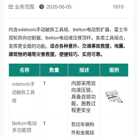
业务范围
2020-06-05
1610
内含odetools手动破拆工具组、Belton电动剪扩器、富士华
双轮异向切割锯、Belton电动液压撑顶杆。各类工具组合，
适合各种意外、交通事故救援，地震、
发挥更全面的功能。
建筑物坍塌等灾害救援
，便捷轻巧、实用可靠。
名称
数量
描述
图例
1
内部采用双
odetools手
向液压锁，
动破拆工具
具备自锁功
组
能，施救过
程更安全
Belton电动
1
剪切车辆构
多功能钳
件和金属结