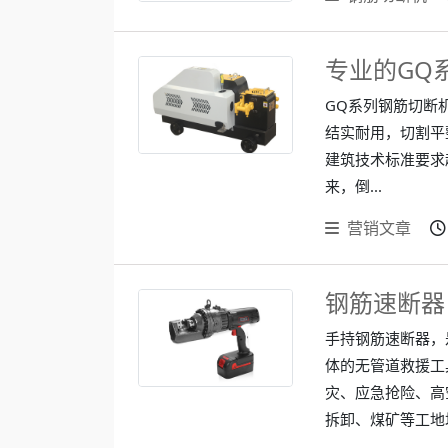
专业的GQ
GQ系列钢筋切断
结实耐用，切割平
建筑技术标准要求
来，倒...
营销文章
钢筋速断器 RC
手持钢筋速断器，
体的无管道救援工
灾、应急抢险、高
拆卸、煤矿等工地场，