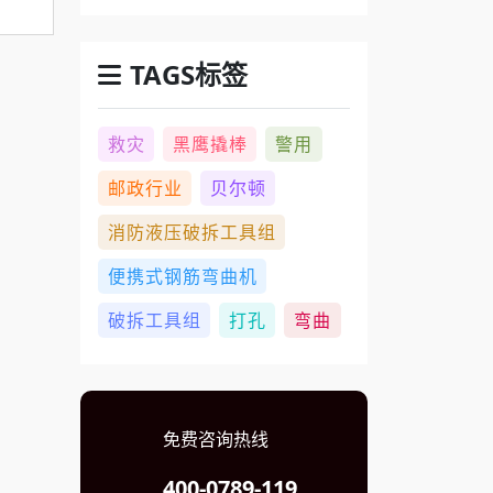
TAGS标签
救灾
黑鹰撬棒
警用
邮政行业
贝尔顿
消防液压破拆工具组
便携式钢筋弯曲机
破拆工具组
打孔
弯曲
免费咨询热线
400-0789-119