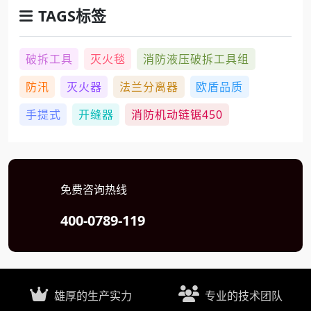
TAGS标签
破拆工具
灭火毯
消防液压破拆工具组
防汛
灭火器
法兰分离器
欧盾品质
手提式
开缝器
消防机动链锯450
免费咨询热线
400-0789-119
雄厚的生产实力
专业的技术团队