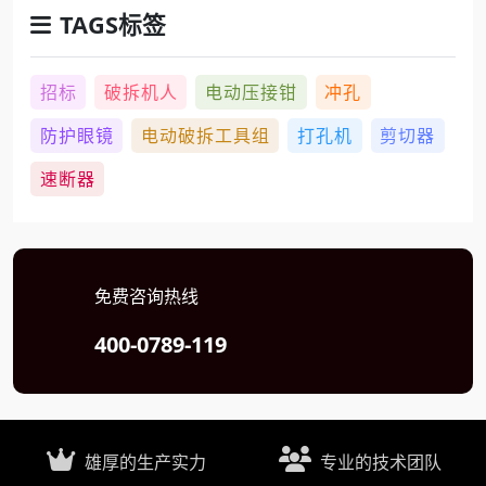
TAGS标签
招标
破拆机人
电动压接钳
冲孔
防护眼镜
电动破拆工具组
打孔机
剪切器
速断器
免费咨询热线
400-0789-119
雄厚的生产实力
专业的技术团队