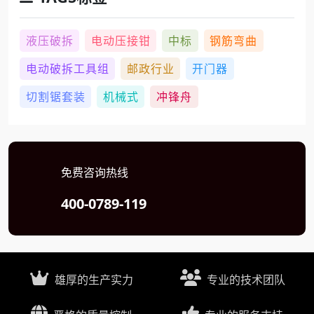
液压破拆
电动压接钳
中标
钢筋弯曲
电动破拆工具组
邮政行业
开门器
切割锯套装
机械式
冲锋舟
免费咨询热线
400-0789-119
雄厚的生产实力
专业的技术团队