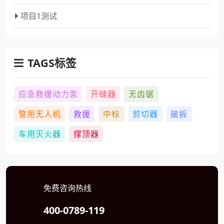
项目1测试
TAGS标签
应急救援动力泵
开缝器
无齿锯
警用无人机
救援
中标
剪切器
破拆
车用灭火器
撑顶器
免费咨询热线
400-0789-119