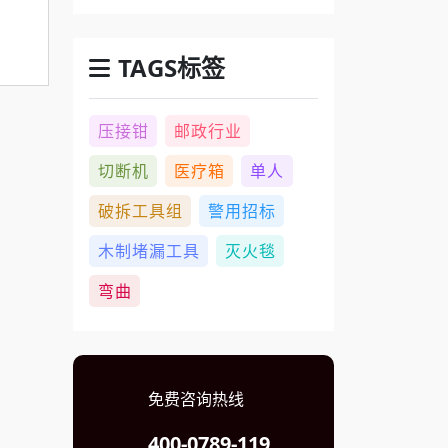
TAGS标签
压接钳
邮政行业
切断机
医疗箱
单人
破拆工具组
警用招标
木制堵漏工具
灭火毯
弯曲
免费咨询热线
400-0789-119