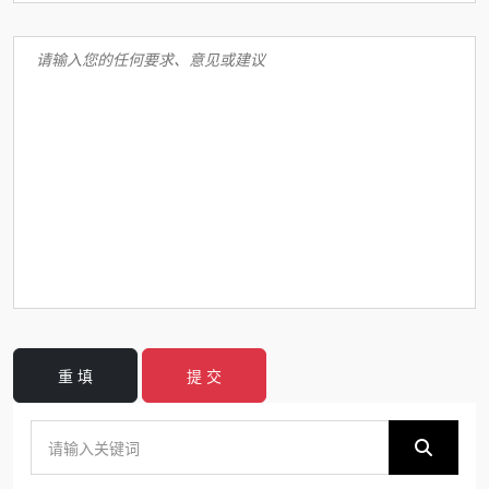
重 填
提 交