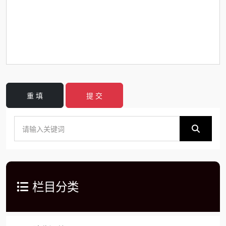
重 填
提 交
栏目分类