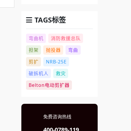
TAGS标签
弯曲机
消防救援总队
担架
抛投器
弯曲
剪扩
NRB-25E
破拆机人
救灾
Belton电动剪扩器
免费咨询热线
400-0789-119