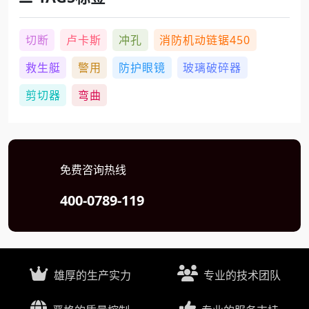
切断
卢卡斯
冲孔
消防机动链锯450
救生艇
警用
防护眼镜
玻璃破碎器
剪切器
弯曲
免费咨询热线
400-0789-119
雄厚的生产实力
专业的技术团队