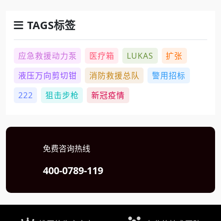
TAGS标签
应急救援动力泵
医疗箱
LUKAS
扩张
液压万向剪切钳
消防救援总队
警用招标
222
狙击步枪
新冠疫情
免费咨询热线
400-0789-119