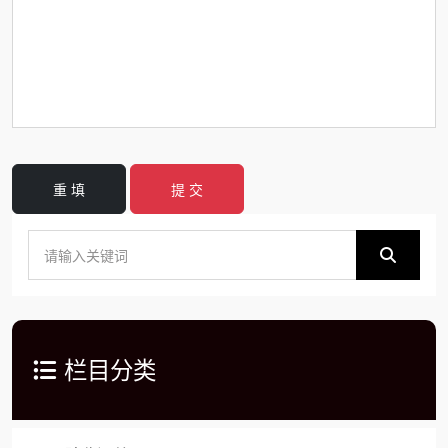
重 填
提 交
栏目分类