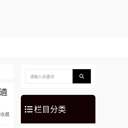
遴
栏目分类
入收藏