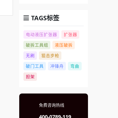
TAGS标签
电动液压扩张器
扩张器
破拆工具组
液压破拆
无刷
狙击步枪
破门工具
冲锋舟
弯曲
担架
免费咨询热线
400-0789-119