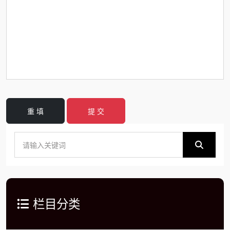
重 填
提 交
栏目分类