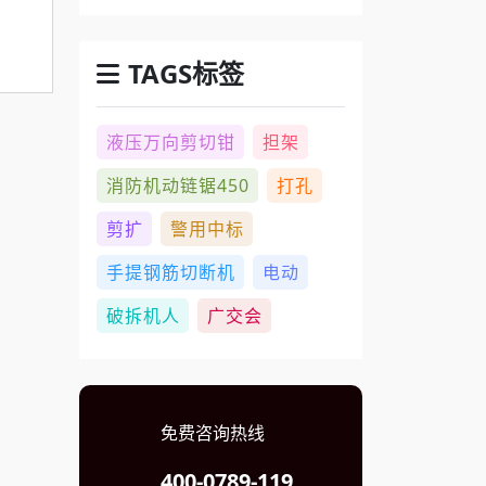
TAGS标签
液压万向剪切钳
担架
消防机动链锯450
打孔
剪扩
警用中标
手提钢筋切断机
电动
破拆机人
广交会
免费咨询热线
400-0789-119