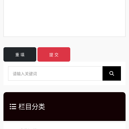
重 填
提 交
栏目分类