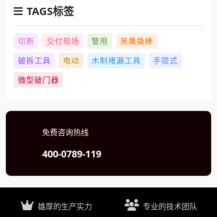
TAGS标签
切断
交付现场
警用
黑鹰撬棒
破拆工具
电动
木制堵漏工具
手提式
微型破门器
免费咨询热线
400-0789-119
雄厚的生产实力
专业的技术团队