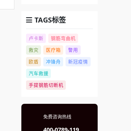
TAGS标签
卢卡斯
钢筋弯曲机
救灾
医疗箱
警用
欧盾
冲锋舟
新冠疫情
汽车救援
手提钢筋切断机
免费咨询热线
400-0789-119