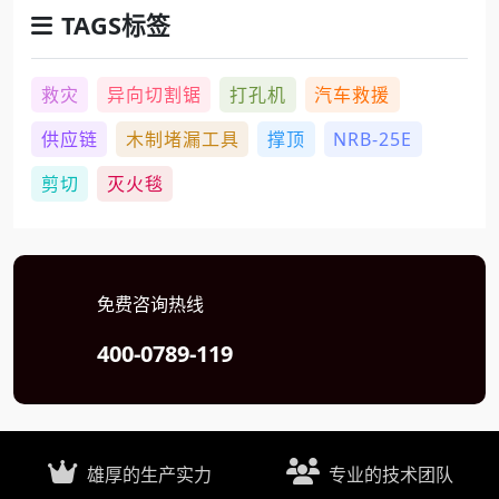
TAGS标签
救灾
异向切割锯
打孔机
汽车救援
供应链
木制堵漏工具
撑顶
NRB-25E
剪切
灭火毯
免费咨询热线
400-0789-119
雄厚的生产实力
专业的技术团队