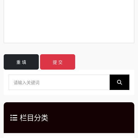
重 填
提 交
栏目分类