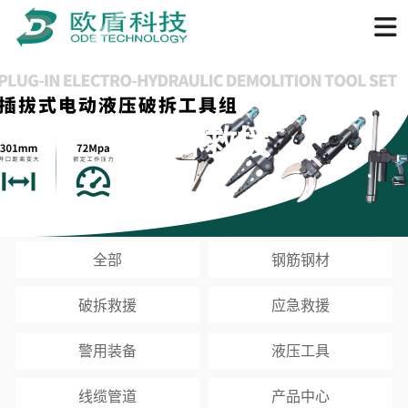
森林救援
全部
钢筋钢材
破拆救援
应急救援
警用装备
液压工具
线缆管道
产品中心