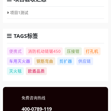
项目1测试
TAGS标签
便携式
消防机动链锯450
压接钳
打孔机
车用灭火器
钢筋弯曲
剪扩器
供应链
灭火毯
欧盾品质
免费咨询热线
400-0789-119